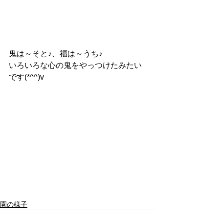
鬼は～そと♪、福は～うち♪
いろいろな心の鬼をやっつけたみたい
です(*^^)v
園の様子