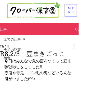
ME
NU
記事
全ての記事
2月4日
全ての記事
R8.2/3 豆まきごっこ
給食
今日はみんなで鬼の面をつくって豆ま
園の様子
きごっこをしました!!
赤鬼や青鬼、ロン毛の鬼などいろんな
鬼がいました(^^♪