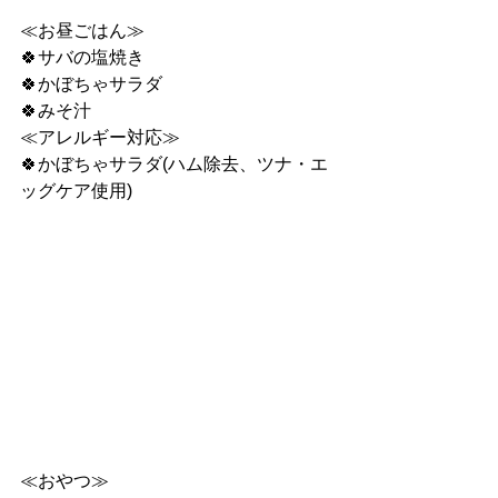
≪お昼ごはん≫
🍀サバの塩焼き
🍀かぼちゃサラダ
🍀みそ汁
≪アレルギー対応≫
🍀かぼちゃサラダ(ハム除去、ツナ・エ
ッグケア使用)
≪おやつ≫