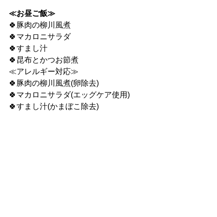
≪お昼ご飯≫
🍀豚肉の柳川風煮
🍀マカロニサラダ
🍀すまし汁
🍀昆布とかつお節煮
≪アレルギー対応≫
🍀豚肉の柳川風煮(卵除去)
🍀マカロニサラダ(エッグケア使用)
🍀すまし汁(かまぼこ除去)