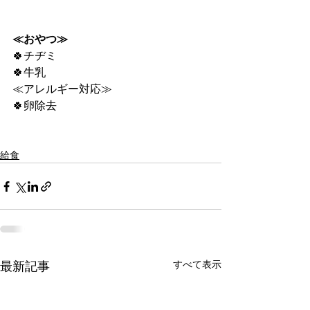
≪おやつ≫
🍀チヂミ
🍀牛乳
≪アレルギー対応≫
🍀卵除去
給食
すべて表示
最新記事