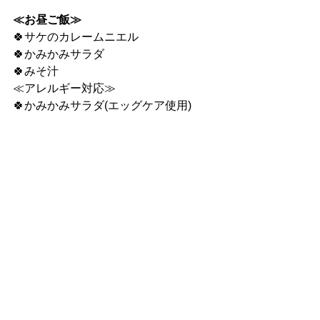
≪お昼ご飯≫
🍀サケのカレームニエル
🍀かみかみサラダ
🍀みそ汁
≪アレルギー対応≫
🍀かみかみサラダ(エッグケア使用)