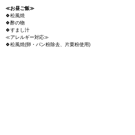
≪お昼ご飯≫
🍀松風焼
🍀酢の物
🍀すまし汁
≪アレルギー対応≫
🍀松風焼(卵・パン粉除去、片栗粉使用)