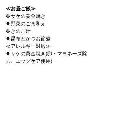
≪お昼ご飯≫
🍀サケの黄金焼き
🍀野菜のごま和え
🍀きのこ汁
🍀昆布とかつお節煮
≪アレルギー対応≫
🍀サケの黄金焼き(卵・マヨネーズ除
去、エッグケア使用)