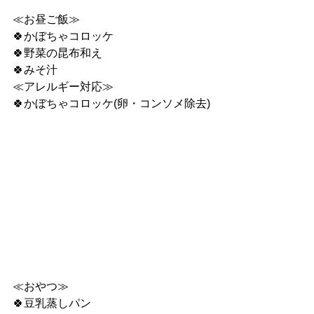
≪お昼ご飯≫
🍀かぼちゃコロッケ
🍀野菜の昆布和え
🍀みそ汁
≪アレルギー対応≫
🍀かぼちゃコロッケ(卵・コンソメ除去)
≪おやつ≫
🍀豆乳蒸しパン