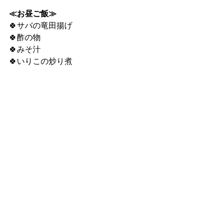
≪お昼ご飯≫
🍀サバの竜田揚げ
🍀酢の物
🍀みそ汁
🍀いりこの炒り煮