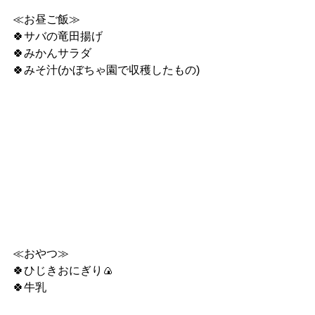
≪お昼ご飯≫
🍀サバの竜田揚げ
🍀みかんサラダ
🍀みそ汁(かぼちゃ園で収穫したもの)
≪おやつ≫
🍀ひじきおにぎり🍙
🍀牛乳