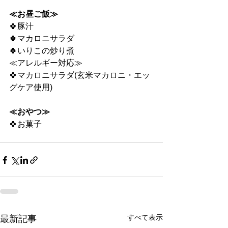
≪お昼ご飯≫
🍀豚汁
🍀マカロニサラダ
🍀いりこの炒り煮
≪アレルギー対応≫
🍀マカロニサラダ(玄米マカロニ・エッ
グケア使用)
≪おやつ≫
🍀お菓子
すべて表示
最新記事