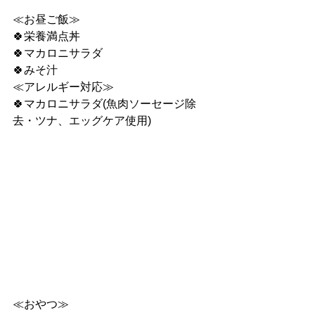
≪お昼ご飯≫
🍀栄養満点丼
🍀マカロニサラダ
🍀みそ汁
≪アレルギー対応≫
🍀マカロニサラダ(魚肉ソーセージ除
去・ツナ、エッグケア使用)
≪おやつ≫