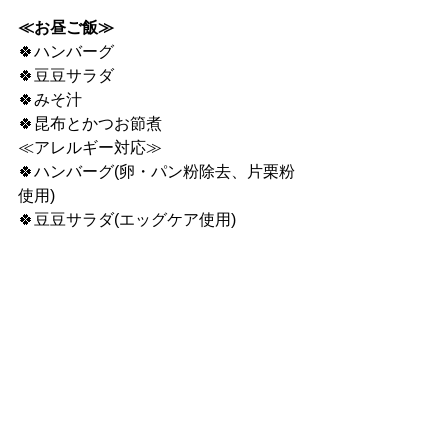
≪お昼ご飯≫
🍀ハンバーグ
🍀豆豆サラダ
🍀みそ汁
🍀昆布とかつお節煮
≪アレルギー対応≫
🍀ハンバーグ(卵・パン粉除去、片栗粉
使用)
🍀豆豆サラダ(エッグケア使用)