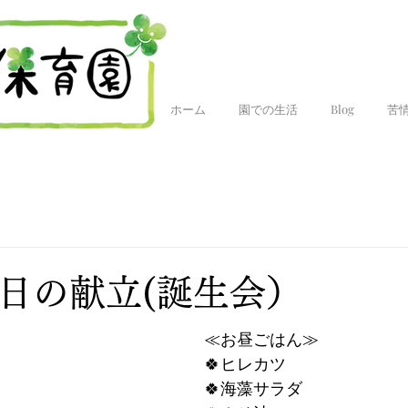
ホーム
園での生活
Blog
苦
今日の献立(誕生会）
≪お昼ごはん≫
🍀ヒレカツ
🍀海藻サラダ