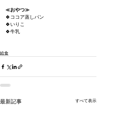
≪おやつ≫
🍀ココア蒸しパン
🍀いりこ
🍀牛乳
給食
すべて表示
最新記事