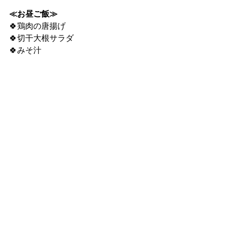
≪お昼ご飯≫
🍀鶏肉の唐揚げ
🍀切干大根サラダ
🍀みそ汁