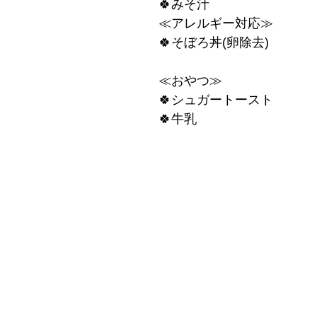
🍀みそ汁
≪アレルギー対応≫
🍀そぼろ丼(卵除去)
≪おやつ≫
🍀シュガートースト
🍀牛乳