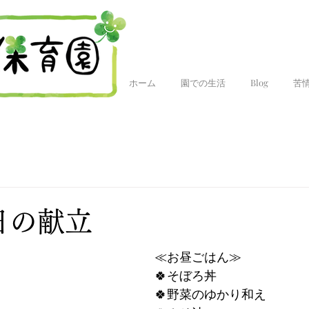
ホーム
園での生活
Blog
苦
今日の献立
≪お昼ごはん≫
🍀そぼろ丼
🍀野菜のゆかり和え