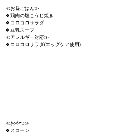
≪お昼ごはん≫
🍀鶏肉の塩こうじ焼き
🍀コロコロサラダ
🍀豆乳スープ
≪アレルギー対応≫
🍀コロコロサラダ(エッグケア使用)
≪おやつ≫
🍀スコーン