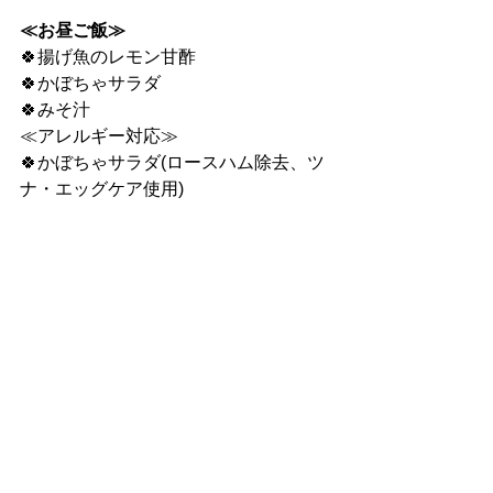
≪お昼ご飯≫
🍀揚げ魚のレモン甘酢
🍀かぼちゃサラダ
🍀みそ汁
≪アレルギー対応≫
🍀かぼちゃサラダ(ロースハム除去、ツ
ナ・エッグケア使用)