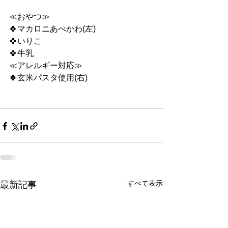
≪おやつ≫
🍀マカロニあべかわ(左)
🍀いりこ
🍀牛乳
≪アレルギー対応≫
🍀玄米パスタ使用(右)
すべて表示
最新記事