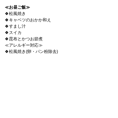
≪お昼ご飯≫
🍀松風焼き
🍀キャベツのおかか和え
🍀すまし汁
🍀スイカ
🍀昆布とかつお節煮
≪アレルギー対応≫
🍀松風焼き(卵・パン粉除去)