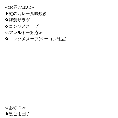
≪お昼ごはん≫
🍀鮭のカレー風味焼き
🍀海藻サラダ
🍀コンソメスープ
≪アレルギー対応≫
🍀コンソメスープ(ベーコン除去)
≪おやつ≫
🍀黒ごま団子