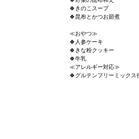
🍀野菜の昆布和え
🍀きのこスープ
🍀昆布とかつお節煮
≪おやつ≫
🍀人参ケーキ
🍀きな粉クッキー
🍀牛乳
≪アレルギー対応≫
🍀グルテンフリーミックス