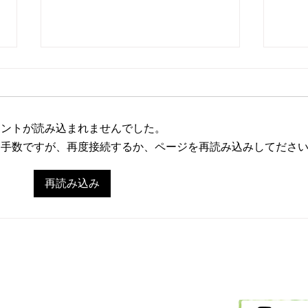
メントが読み込まれませんでした。
お手数ですが、再度接続するか、ページを再読み込みしてださ
2/26 今日の献立
2/
再読み込み