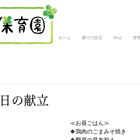
ホーム
園での生活
Blog
苦
今日の献立
≪お昼ごはん≫
🍀鶏肉のごまみそ焼き