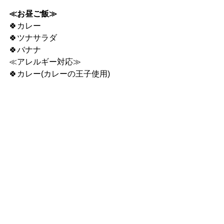
≪お昼ご飯≫
🍀カレー
🍀ツナサラダ
🍀バナナ
≪アレルギー対応≫
🍀カレー(カレーの王子使用)