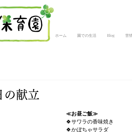
ホーム
園での生活
Blog
苦
今日の献立
≪お昼ご飯≫
🍀サワラの香味焼き
🍀かぼちゃサラダ