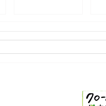
2/26 今日の献立
2/
-288-2514