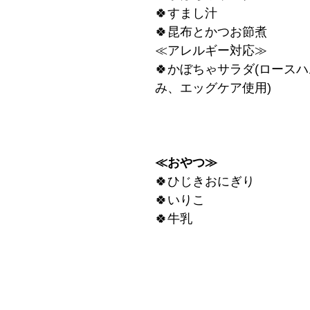
🍀すまし汁
🍀昆布とかつお節煮
≪アレルギー対応≫
🍀かぼちゃサラダ(ロース
み、エッグケア使用)
≪おやつ≫
🍀ひじきおにぎり
🍀いりこ
🍀牛乳