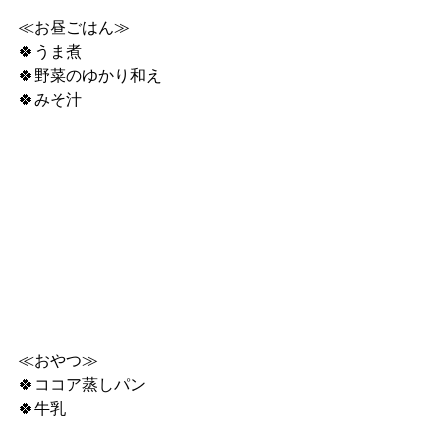
≪お昼ごはん≫
🍀うま煮
🍀野菜のゆかり和え
🍀みそ汁
≪おやつ≫
🍀ココア蒸しパン
🍀牛乳