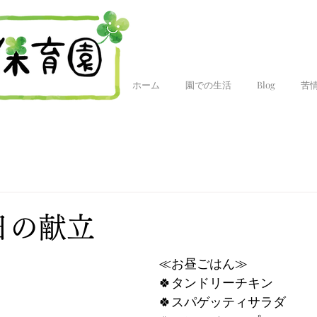
ホーム
園での生活
Blog
苦
今日の献立
≪お昼ごはん≫
🍀タンドリーチキン
🍀スパゲッティサラダ