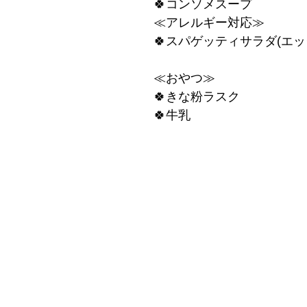
🍀コンソメスープ
≪アレルギー対応≫
🍀スパゲッティサラダ(エッ
≪おやつ≫
🍀きな粉ラスク
🍀牛乳