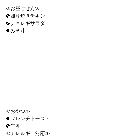
≪お昼ごはん≫
🍀照り焼きチキン
🍀チョレギサラダ
🍀みそ汁
≪おやつ≫
🍀フレンチトースト
🍀牛乳
≪アレルギー対応≫