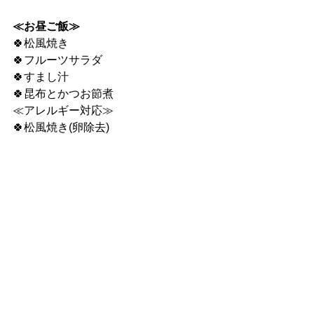
≪お昼ご飯≫
🍀松風焼き
🍀フルーツサラダ
🍀すまし汁
🍀昆布とかつお節煮
≪アレルギー対応≫
🍀松風焼き(卵除去)