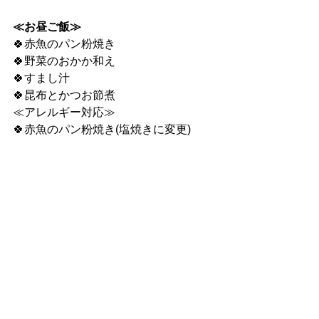
≪お昼ご飯≫
🍀赤魚のパン粉焼き
🍀野菜のおかか和え
🍀すまし汁
🍀昆布とかつお節煮
≪アレルギー対応≫
🍀赤魚のパン粉焼き(塩焼きに変更)