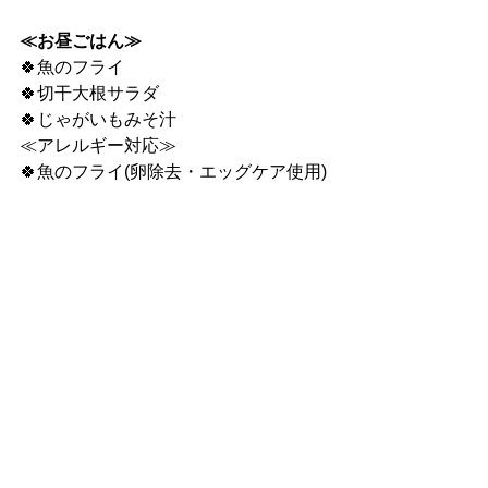
≪お昼ごはん≫
🍀魚のフライ
🍀切干大根サラダ
🍀じゃがいもみそ汁
≪アレルギー対応≫
🍀魚のフライ(卵除去・エッグケア使用)