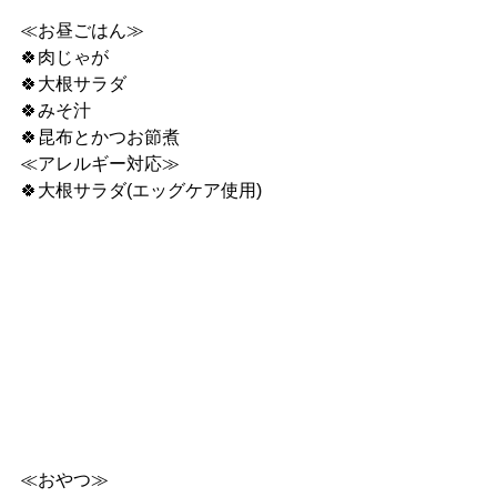
≪お昼ごはん≫
🍀肉じゃが
🍀大根サラダ
🍀みそ汁
🍀昆布とかつお節煮
≪アレルギー対応≫
🍀大根サラダ(エッグケア使用)
≪おやつ≫