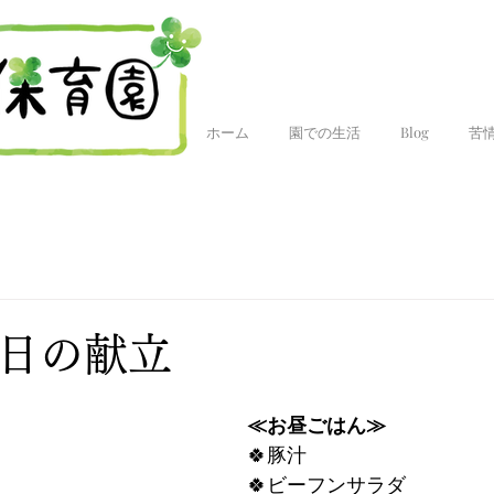
ホーム
園での生活
Blog
苦
今日の献立
≪お昼ごはん≫
🍀豚汁
🍀ビーフンサラダ