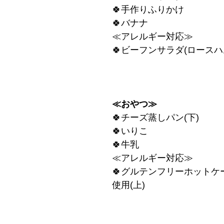
🍀手作りふりかけ
🍀バナナ
≪アレルギー対応≫
🍀ビーフンサラダ(ロースハ
≪おやつ≫
🍀チーズ蒸しパン(下)
🍀いりこ
🍀牛乳
≪アレルギー対応≫
🍀グルテンフリーホットケ
使用(上)