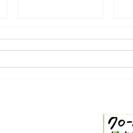
2/26 今日の献立
2/
-288-2514