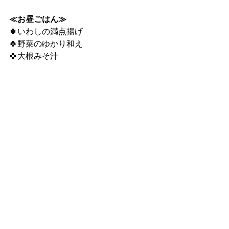
≪お昼ごはん≫
🍀いわしの満点揚げ
🍀野菜のゆかり和え
🍀大根みそ汁