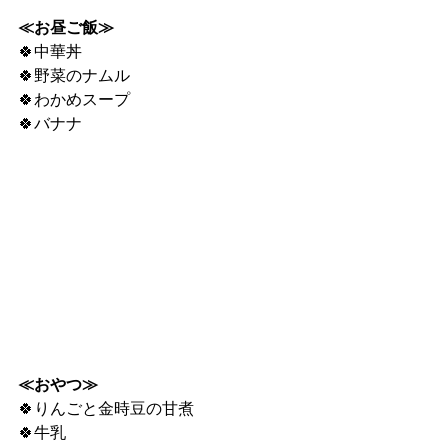
≪お昼ご飯≫
🍀中華丼
🍀野菜のナムル
🍀わかめスープ
🍀バナナ
≪おやつ≫
🍀りんごと金時豆の甘煮
🍀牛乳