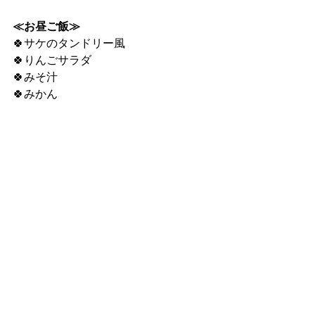
≪お昼ご飯≫
🍀サケのタンドリー風
🍀りんごサラダ
🍀みそ汁
🍀みかん