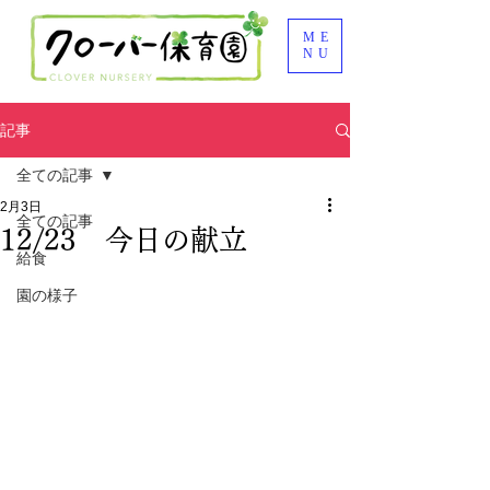
ME
NU
記事
全ての記事
2月3日
全ての記事
12/23 今日の献立
給食
園の様子