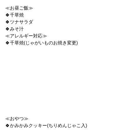
≪お昼ご飯≫
🍀千草焼
🍀ツナサラダ
🍀みそ汁
≪アレルギー対応≫
🍀千草焼(じゃがいものお焼き変更)
≪おやつ≫
🍀かみかみクッキー(ちりめんじゃこ入)