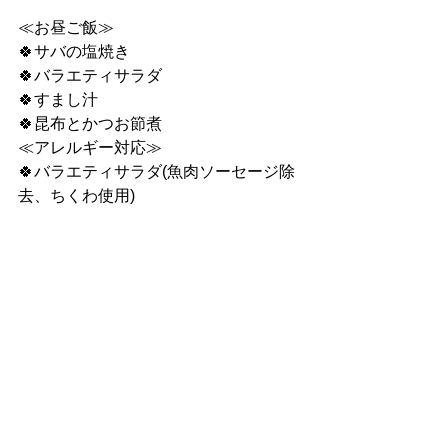
≪お昼ご飯≫
🍀サバの塩焼き
🍀バラエティサラダ
🍀すまし汁
🍀昆布とかつお節煮
≪アレルギー対応≫
🍀バラエティサラダ(魚肉ソーセージ除
去、ちくわ使用)