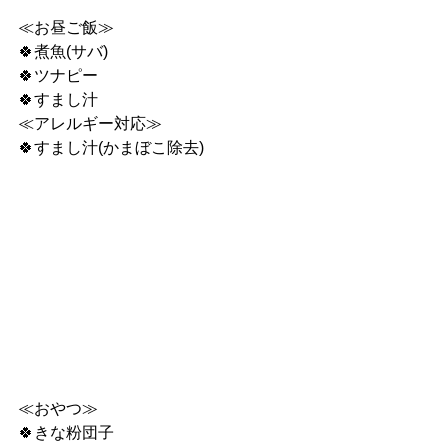
≪お昼ご飯≫
🍀煮魚(サバ)
🍀ツナピー
🍀すまし汁
≪アレルギー対応≫
🍀すまし汁(かまぼこ除去)
≪おやつ≫
🍀きな粉団子