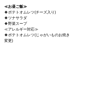
≪お昼ご飯≫
🍀ポテトオムレツ(チーズ入り)
🍀ツナサラダ
🍀野菜スープ
≪アレルギー対応≫
🍀ポテトオムレツ(じゃがいものお焼き
変更)