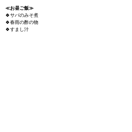
≪お昼ご飯≫
🍀サバのみそ煮
🍀春雨の酢の物
🍀すまし汁