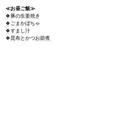
≪お昼ご飯≫
🍀豚の生姜焼き
🍀ごまかぼちゃ
🍀すまし汁
🍀昆布とかつお節煮