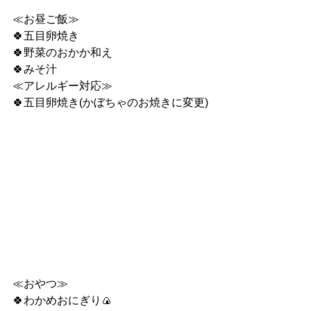
≪お昼ご飯≫
🍀五目卵焼き
🍀野菜のおかか和え
🍀みそ汁
≪アレルギー対応≫
🍀五目卵焼き(かぼちゃのお焼きに変更)
≪おやつ≫
🍀わかめおにぎり🍙