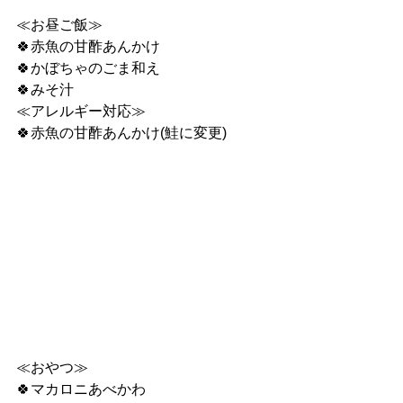
≪お昼ご飯≫
🍀赤魚の甘酢あんかけ
🍀かぼちゃのごま和え
🍀みそ汁
≪アレルギー対応≫
🍀赤魚の甘酢あんかけ(鮭に変更)
≪おやつ≫
🍀マカロニあべかわ