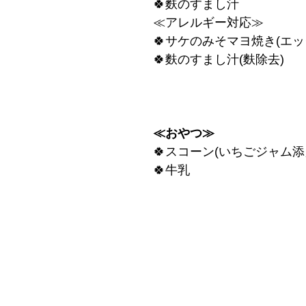
🍀麩のすまし汁
≪アレルギー対応≫
🍀サケのみそマヨ焼き(エッ
🍀麩のすまし汁(麩除去)
≪おやつ≫
🍀スコーン(いちごジャム添
🍀牛乳