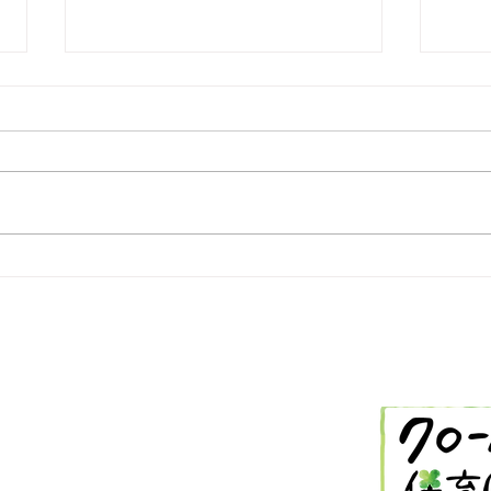
2/26 今日の献立
2/
-288-2514
-288-2544