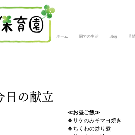
ホーム
園での生活
Blog
苦
 今日の献立
≪お昼ご飯≫
🍀サケのみそマヨ焼き
🍀ちくわの炒り煮