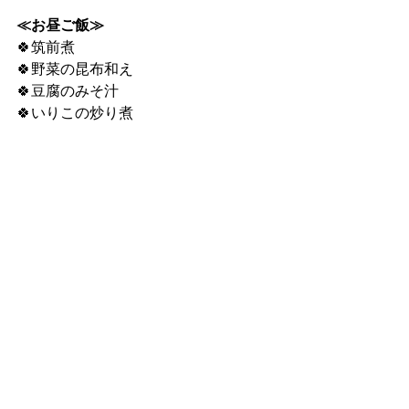
≪お昼ご飯≫
🍀筑前煮
🍀野菜の昆布和え
🍀豆腐のみそ汁
🍀いりこの炒り煮