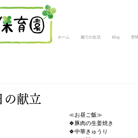
ホーム
園での生活
Blog
苦
今日の献立
≪お昼ご飯≫
🍀豚肉の生姜焼き
🍀中華きゅうり