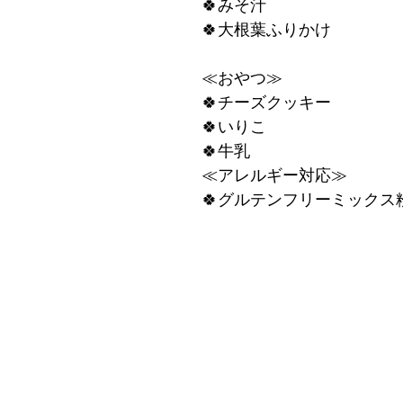
🍀みそ汁
🍀大根葉ふりかけ
≪おやつ≫
🍀チーズクッキー
🍀いりこ
🍀牛乳
≪アレルギー対応≫
🍀グルテンフリーミックス