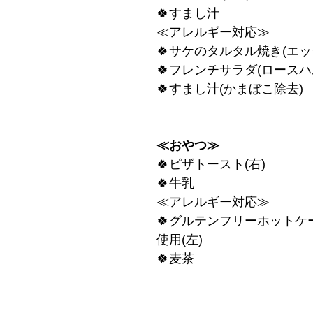
🍀すまし汁
≪アレルギー対応≫
🍀サケのタルタル焼き(エッ
🍀フレンチサラダ(ロースハ
🍀すまし汁(かまぼこ除去)
≪おやつ≫
🍀ピザトースト(右)
🍀牛乳
≪アレルギー対応≫
🍀グルテンフリーホットケ
使用(左)
🍀麦茶