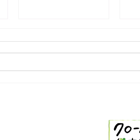
2/26 今日の献立
2/
-288-2514