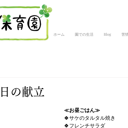
ホーム
園での生活
Blog
苦
今日の献立
≪お昼ごはん≫
🍀サケのタルタル焼き
🍀フレンチサラダ