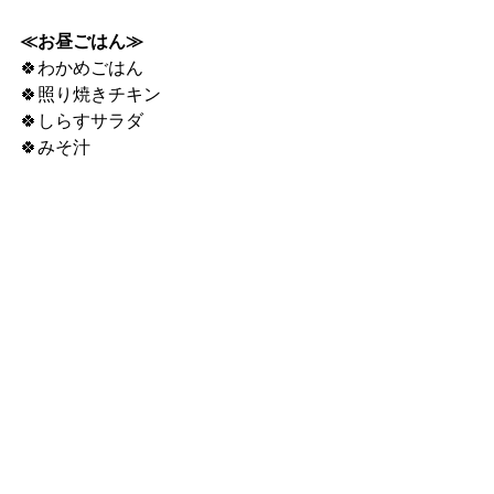
≪お昼ごはん≫
🍀わかめごはん
🍀照り焼きチキン
🍀しらすサラダ
🍀みそ汁