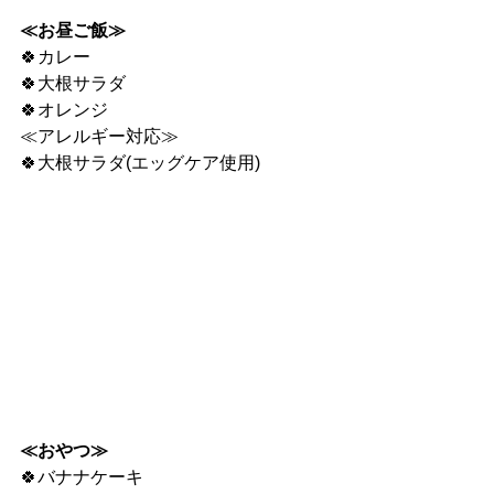
≪お昼ご飯≫
🍀カレー
🍀大根サラダ
🍀オレンジ
≪アレルギー対応≫
🍀大根サラダ(エッグケア使用)
≪おやつ≫
🍀バナナケーキ