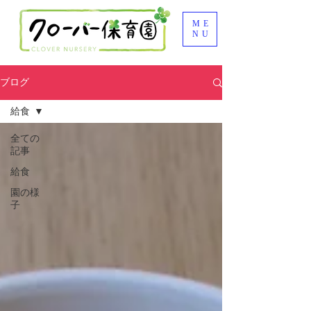
ME
NU
ブログ
給食
全ての
記事
給食
園の様
子