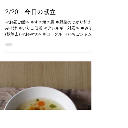
3月3日
2/20 今日の献立
≪お昼ご飯≫ 🍀すき焼き風 🍀野菜のゆかり和え 🍀
みそ汁 🍀いりこ佃煮 ≪アレルギー対応≫ 🍀みそ汁
(麩除去) ≪おやつ≫ 🍀ヨーグルト(いちごジャム
付) 🍀ぽたぽた焼きせんべい 🍀麦茶