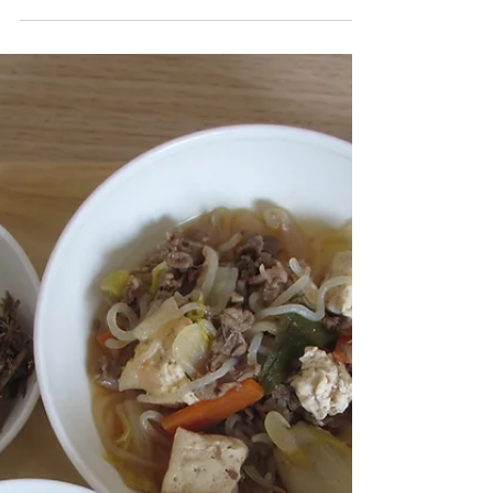
3月3日
2/24 今日の献立
≪お昼ご飯≫ 🍀鮭のムニエル 🍀きゅうりのごま和
え 🍀ポトフ ≪アレルギー対応≫ 🍀ポトフ(べジブ
ロス使用) ≪おやつ≫ 🍀マーラーカオ 🍀いりこ 🍀
牛乳 ≪アレルギー対応≫ 🍀卵除去