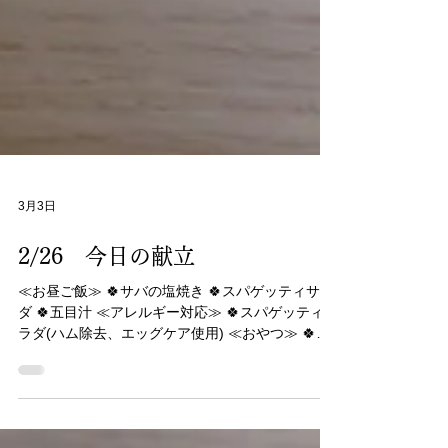
3月3日
2/26 今日の献立
≪お昼ご飯≫ 🍀サバの塩焼き 🍀スパゲッティサラ
ダ 🍀五目汁 ≪アレルギー対応≫ 🍀スパゲッティサ
ラダ(ハム除去、エッグケア使用) ≪おやつ≫ 🍀わ