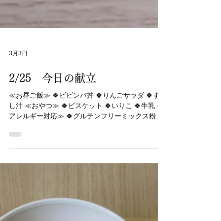
3月3日
2/25 今日の献立
≪お昼ご飯≫ 🍀ビビンバ丼 🍀りんごサラダ 🍀すま
し汁 ≪おやつ≫ 🍀ビスケット 🍀いりこ 🍀牛乳 ≪
アレルギー対応≫ 🍀グルテンフリーミックス粉使
用