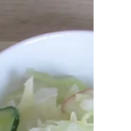
かめおにぎり🍙 🍀牛乳