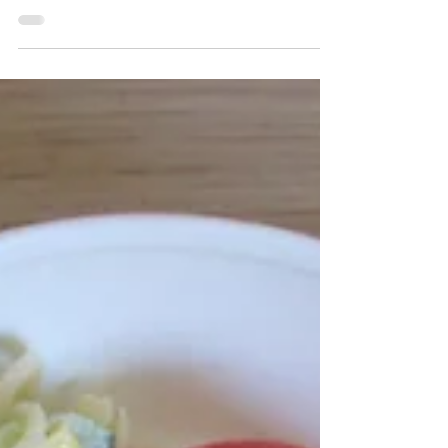
≪アレルギー対応≫ 🍀野菜のかき揚げ(卵除去、米
粉使用） ≪おやつ≫ 🍀煮豆 🍀クラッカー 🍀牛乳
≪アレルギー対応≫ 🍀せんべい変更